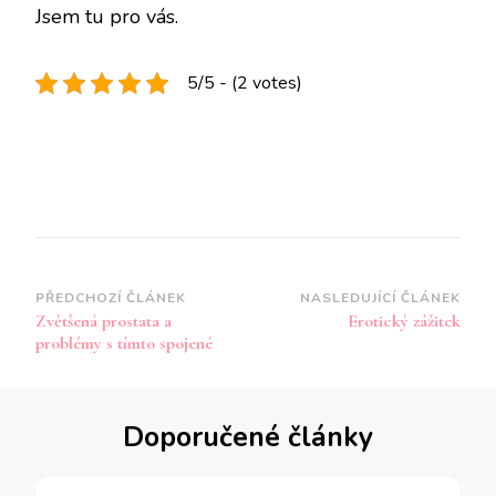
Jsem tu pro vás.
5/5 - (2 votes)
Navigace
PŘEDCHOZÍ ČLÁNEK
NASLEDUJÍCÍ ČLÁNEK
Zvětšená prostata a
Erotický zážitek
příspěvku
problémy s tímto spojené
Doporučené články