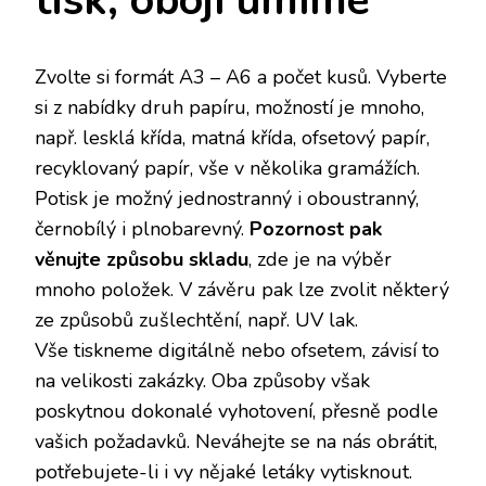
tisk, obojí umíme
Zvolte si formát A3 – A6 a počet kusů. Vyberte
si z nabídky druh papíru, možností je mnoho,
např. lesklá křída, matná křída, ofsetový papír,
recyklovaný papír, vše v několika gramážích.
Potisk je možný jednostranný i oboustranný,
černobílý i plnobarevný.
Pozornost pak
věnujte způsobu skladu
, zde je na výběr
mnoho položek. V závěru pak lze zvolit některý
ze způsobů zušlechtění, např. UV lak.
Vše tiskneme digitálně nebo ofsetem, závisí to
na velikosti zakázky. Oba způsoby však
poskytnou dokonalé vyhotovení, přesně podle
vašich požadavků. Neváhejte se na nás obrátit,
potřebujete-li i vy nějaké letáky vytisknout.