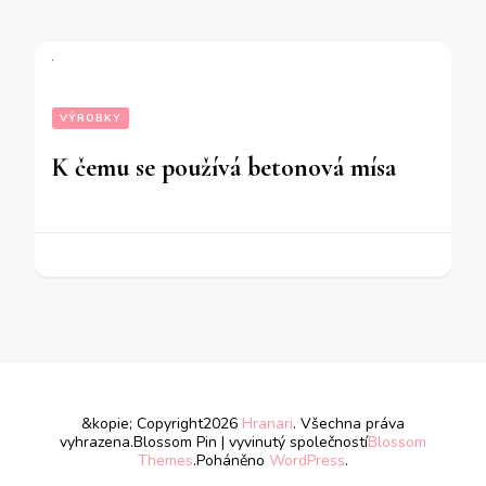
VÝROBKY
K čemu se používá betonová mísa
&kopie; Copyright2026
Hranari
. Všechna práva
vyhrazena.
Blossom Pin | vyvinutý společností
Blossom
Themes
.Poháněno
WordPress
.