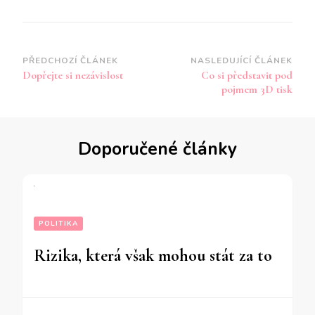
Navigace
PŘEDCHOZÍ ČLÁNEK
NASLEDUJÍCÍ ČLÁNEK
Dopřejte si nezávislost
Co si představit pod
příspěvku
pojmem 3D tisk
Doporučené články
POLITIKA
Rizika, která však mohou stát za to