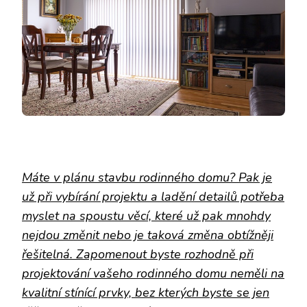
Máte v plánu stavbu rodinného domu? Pak je
už při vybírání projektu a ladění detailů potřeba
myslet na spoustu věcí, které už pak mnohdy
nejdou změnit nebo je taková změna obtížněji
řešitelná
. Zapomenout byste rozhodně při
projektování vašeho rodinného domu neměli na
kvalitní stínící prvky, bez kterých byste se jen