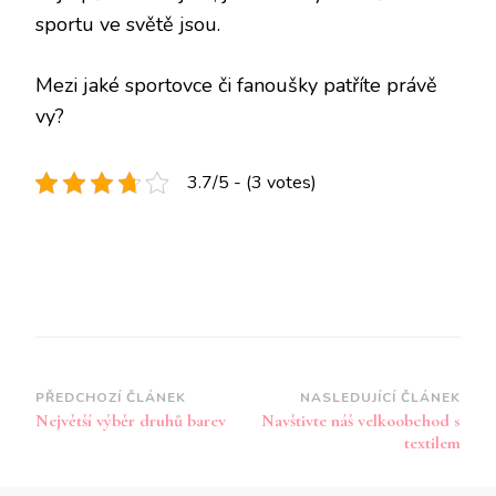
sportu ve světě jsou.
Mezi jaké sportovce či
fanoušky
patříte právě
vy?
3.7/5 - (3 votes)
Navigace
PŘEDCHOZÍ ČLÁNEK
NASLEDUJÍCÍ ČLÁNEK
Největší výběr druhů barev
Navštivte náš velkoobchod s
příspěvku
textilem