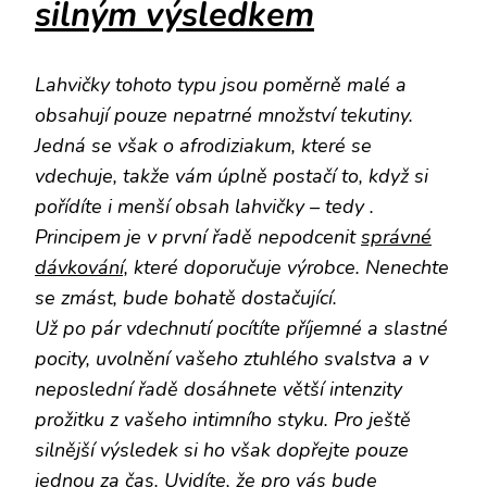
silným výsledkem
Lahvičky tohoto typu jsou poměrně malé a
obsahují pouze nepatrné množství tekutiny.
Jedná se však o afrodiziakum, které se
vdechuje, takže vám úplně postačí to, když si
pořídíte i menší obsah lahvičky – tedy
.
Principem je v první řadě nepodcenit
správné
dávkování,
které doporučuje výrobce. Nenechte
se zmást, bude bohatě dostačující.
Už po pár vdechnutí pocítíte příjemné a slastné
pocity, uvolnění vašeho ztuhlého svalstva a v
neposlední řadě dosáhnete větší intenzity
prožitku z vašeho intimního styku. Pro ještě
silnější výsledek si ho však dopřejte pouze
jednou za čas.
Uvidíte, že pro vás bude