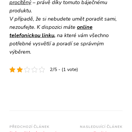
procítěný
– právě díky tomuto báječnému
produktu.
V případě, že si nebudete umět poradit sami,
nezoufejte. K dispozici máte
online
telefonickou linku,
na které vám všechno
potřebné vysvětlí a poradí se správným
výběrem.
2/5 - (1 vote)
Navigace
PŘEDCHOZÍ ČLÁNEK
NASLEDUJÍCÍ ČLÁNEK