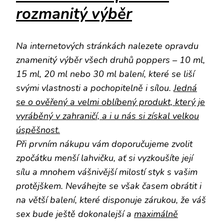
rozmanitý výběr
Na internetových stránkách nalezete opravdu
znamenitý výběr všech druhů poppers – 10 ml,
15 ml, 20 ml nebo 30 ml balení, které se liší
svými vlastnosti a pochopitelně i sílou.
Jedná
se o ověřený a velmi oblíbený produkt, který je
vyráběný v zahraničí, a i u nás si získal velkou
úspěšnost.
Při prvním nákupu vám doporučujeme zvolit
zpočátku menší lahvičku, ať si vyzkoušíte její
sílu a mnohem vášnivější milostí styk s vašim
protějškem. Neváhejte se však časem obrátit i
na větší balení, které disponuje zárukou, že váš
sex bude ještě dokonalejší a
maximálně