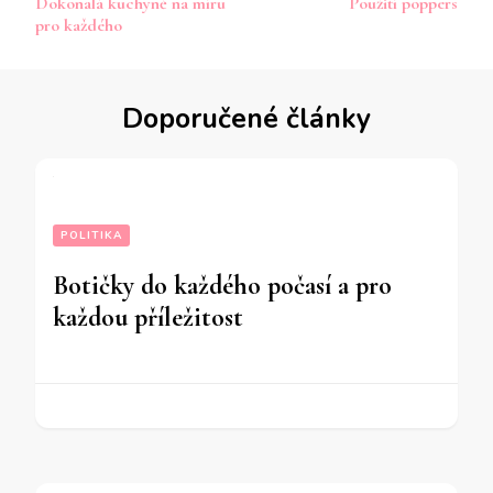
Dokonalá kuchyně na míru
Použití poppers
příspěvku
pro každého
Doporučené články
POLITIKA
Botičky do každého počasí a pro
každou příležitost