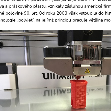
iva a práškového plastu, vznikaly zásluhou americké fir
hé polovině 90. let. Od roku 2003 však vstoupila do his
nologie „polyjet“, na jejímž principu pracuje většina mo