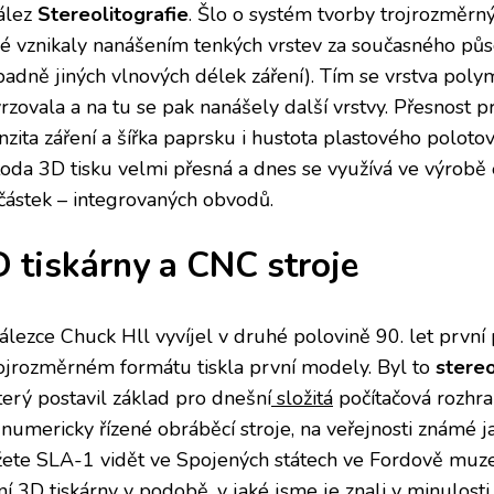
ález
Stereolitografie
. Šlo o systém tvorby trojrozměrn
ré vznikaly nanášením tenkých vrstev za současného půs
ípadně jiných vlnových délek záření). Tím se vrstva pol
rzovala a na tu se pak nanášely další vrstvy. Přesnost p
nzita záření a šířka paprsku i hustota plastového polotov
oda 3D tisku velmi přesná a dnes se využívá ve výrobě 
částek – integrovaných obvodů.
 tiskárny a CNC stroje
lezce Chuck Hll vyvíjel v druhé polovině 90. let první p
rojrozměrném formátu tiskla první modely. Byl to
stereo
který postavil základ pro dnešní
složitá
počítačová rozhra
 numericky řízené obráběcí stroje, na veřejnosti známé 
ete SLA-1 vidět ve Spojených státech ve Fordově muze
í 3D tiskárny v podobě, v jaké jsme je znali v minulosti