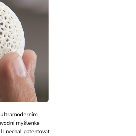
s ultramoderním
ůvodní myšlenka
ull nechal patentovat