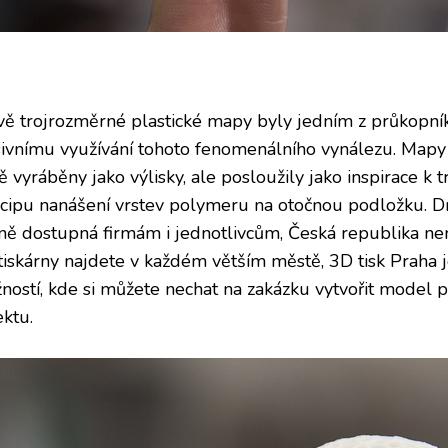
vě trojrozměrné plastické mapy byly jedním z průkopníků
ivnímu využívání tohoto fenomenálního vynálezu. Mapy b
ě vyráběny jako výlisky, ale posloužily jako inspirace k
ncipu nanášení vrstev polymeru na otočnou podložku. Dn
ně dostupná firmám i jednotlivcům, Česká republika nen
tiskárny najdete v každém větším městě,
3D tisk Praha
j
ností, kde si můžete nechat na zakázku vytvořit model p
ektu.