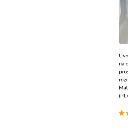
Uvn
na 
pro
roz
Mat
(PL