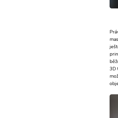
Prá
mas
ješt
pri
běž
3D 
mož
obj