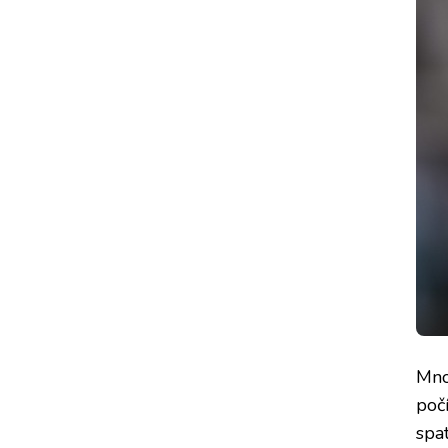
Mno
poč
spat