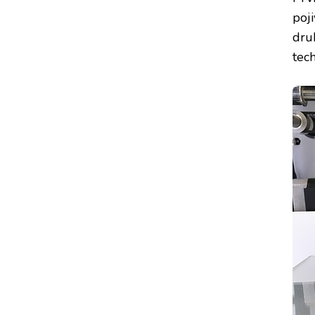
poj
dru
tech