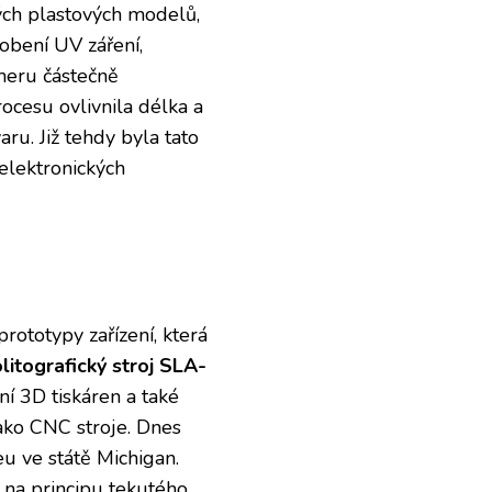
ých plastových modelů,
obení UV záření,
ymeru částečně
rocesu ovlivnila délka a
aru. Již tehdy byla tato
elektronických
rototypy zařízení, která
litografický stroj SLA-
ní 3D tiskáren a také
jako CNC stroje. Dnes
u ve státě Michigan.
, na principu tekutého