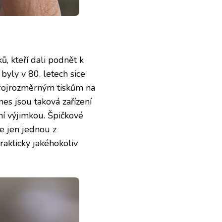
, kteří dali podnět k
yly v 80. letech sice
 trojrozměrným tiskům na
es jsou taková zařízení
í výjimkou. Špičkové
e jen jednou z
rakticky jakéhokoliv