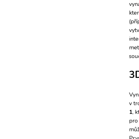
vyn
kte
(př
vytv
inte
met
sou
3D
Vyná
v t
1
, 
pro
můž
Prvn