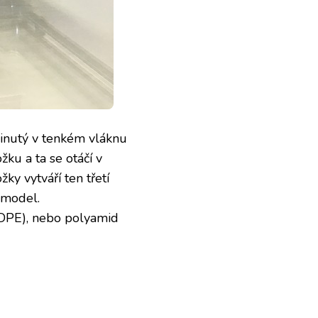
avinutý v tenkém vláknu
ku a ta se otáčí v
y vytváří ten třetí
 model.
HDPE), nebo polyamid