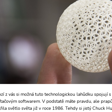
zí z vás si možná tuto technologickou lahůdku spojují 
ítačovým softwarem. V podstatě máte pravdu, ale prap
řila světlo světa již v roce 1986. Tehdy si jistý Chuck H