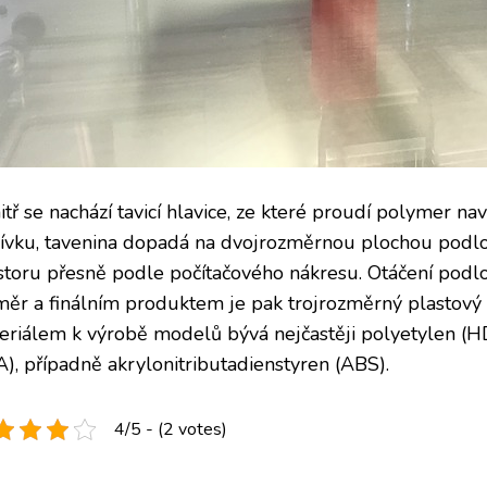
itř se nachází tavicí hlavice, ze které proudí polymer n
cívku, tavenina dopadá na dvojrozměrnou plochou podlož
storu přesně podle počítačového nákresu. Otáčení podložk
měr a finálním produktem je pak trojrozměrný plastový
eriálem k výrobě modelů bývá nejčastěji polyetylen (
A), případně akrylonitributadienstyren (ABS).
4/5 - (2 votes)