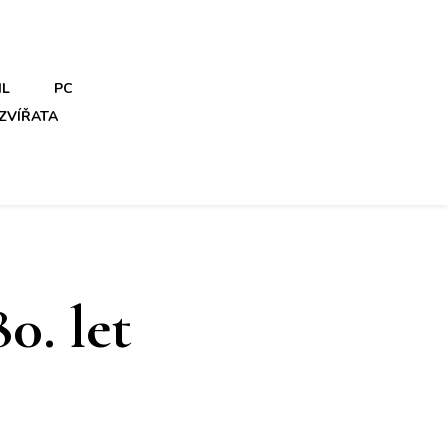
IL
PC
ZVÍŘATA
0. let