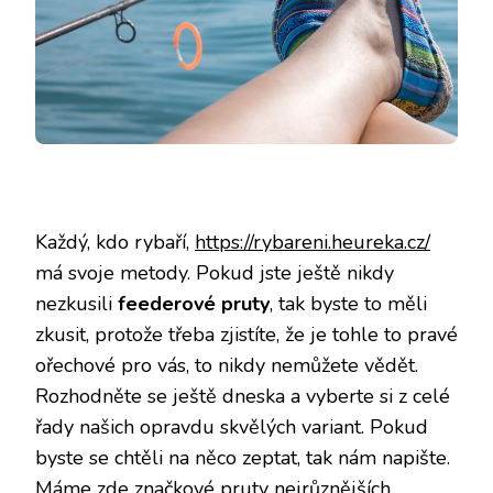
Každý, kdo rybaří,
https://rybareni.heureka.cz/
má svoje metody. Pokud jste ještě nikdy
nezkusili
feederové pruty
, tak byste to měli
zkusit, protože třeba zjistíte, že je tohle to pravé
ořechové pro vás, to nikdy nemůžete vědět.
Rozhodněte se ještě dneska a vyberte si z celé
řady našich opravdu skvělých variant. Pokud
byste se chtěli na něco zeptat, tak nám napište.
Máme zde značkové pruty nejrůznějších