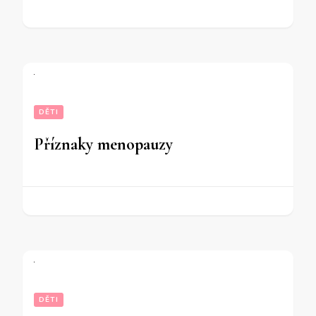
DĚTI
Příznaky menopauzy
DĚTI