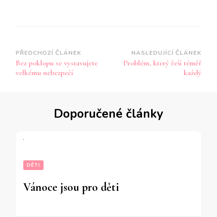
Navigace
PŘEDCHOZÍ ČLÁNEK
NASLEDUJÍCÍ ČLÁNEK
Bez poklopu se vystavujete
Problém, který řeší téměř
příspěvku
velkému nebezpečí
každý
Doporučené články
DĚTI
Vánoce jsou pro děti