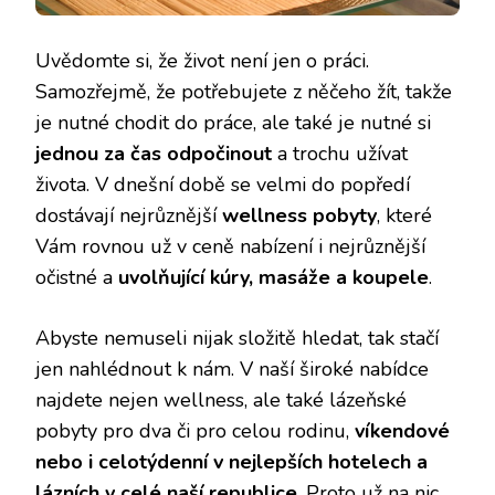
Uvědomte si, že život není jen o práci.
Samozřejmě, že potřebujete z něčeho žít, takže
je nutné chodit do práce, ale také je nutné si
jednou za čas odpočinout
a trochu užívat
života. V dnešní době se velmi do popředí
dostávají nejrůznější
wellness pobyty
, které
Vám rovnou už v ceně nabízení i nejrůznější
očistné a
uvolňující kúry, masáže a koupele
.
Abyste nemuseli nijak složitě hledat, tak stačí
jen nahlédnout k nám. V naší široké nabídce
najdete nejen wellness, ale také lázeňské
pobyty pro dva
či pro celou rodinu,
víkendové
nebo i celotýdenní
v nejlepších hotelech a
lázních v celé naší republice
. Proto už na nic