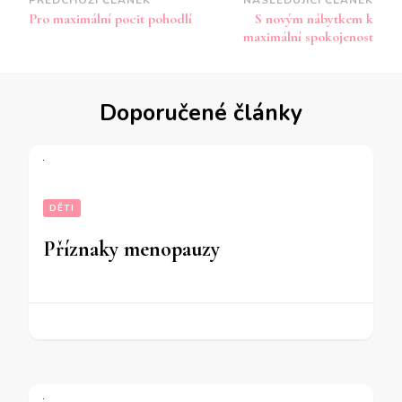
Navigace
Pro maximální pocit pohodlí
S novým nábytkem k
příspěvku
maximální spokojenost
Doporučené články
DĚTI
Příznaky menopauzy