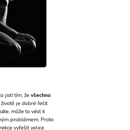
 jistí tím, že
všechno
životě je dobré řešit
báte, může to vést k
emným problémem. Proto
ekce vyřešit velice