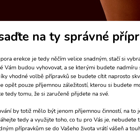
saďte na ty správné příp
pora erekce je tedy něčím velice snadným
, stačí si vyb
ré Vám budou vyhovovat, a se kterými budete nadmíru sp
díky vhodné volbě přípravků se budete cítit naprosto skv
e opět pouze příjemnou záležitostí, kterou si budete m
e tedy tomu, že si zaručeně přijdete na své.
ování by totiž mělo být jenom příjemnou činností, na to 
hejte tedy a využijte toho, co tu pro Vás je, nebudete t
dným přípravkům se do Vašeho života vrátí vášeň a touh