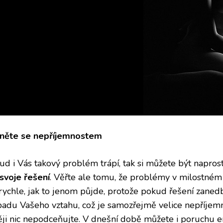
něte se nepříjemnostem
d i Vás takový problém trápí, tak si můžete být naprosto
svoje řešení
. Věřte ale tomu, že problémy v milostném 
 rychle, jak to jenom půjde, protože pokud řešení zaned
padu Vašeho vztahu, což je samozřejmě velice nepříj
ěji nic nepodceňujte. V dnešní době můžete i poruchu er