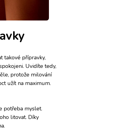
ravky
rat takové přípravky,
okojeni. Uvidíte tedy,
ěle, protože milování
oct užít na maximum.
je potřeba myslet.
oho litovat. Díky
a.