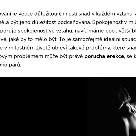
ování je velice důležitou činností snad v každém vztahu,
ěla být jeho důležitost podceňována. Spokojenost v mi
poruje spokojenost ve vztahu, navíc máme pocit větší blí
ové, jaké by to mělo být. To je samozřejmě ideální situa
se v milostném životě objeví takové problémy, které sna
ovým problémem může být právě
porucha erekce
, se
ho párů.