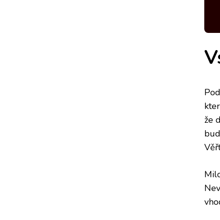
V
Pod
kte
že 
bud
Věřt
Mil
Nevá
vho