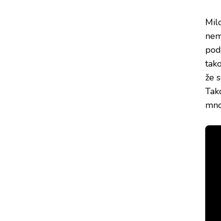
Mil
nem
pod
tak
že 
Tak
mno