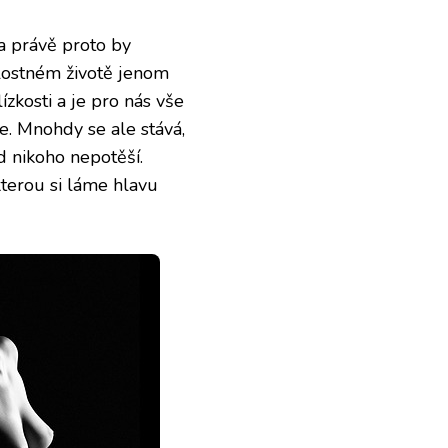
 a právě proto by
lostném životě jenom
zkosti a je pro nás vše
ce. Mnohdy se ale stává,
d nikoho nepotěší.
 kterou si láme hlavu