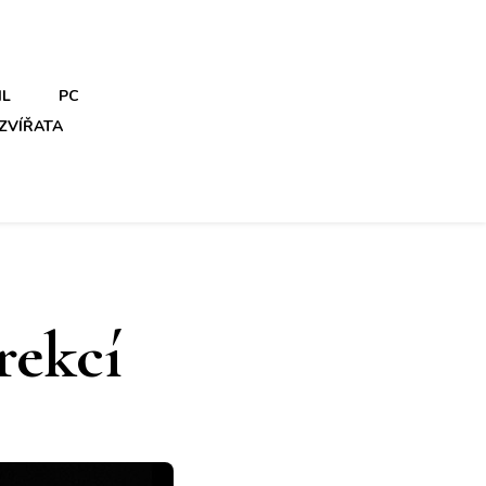
IL
PC
ZVÍŘATA
rekcí