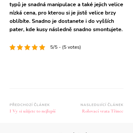
typů je snadná manipulace a také jejich velice
nízká cena, pro kterou si je jistě velice brzy
oblíbíte. Snadno je dostanete i do vyšších
pater, kde kusy následně snadno smontujete.
5/5 - (5 votes)
Navigace
PŘEDCHOZÍ ČLÁNEK
NASLEDUJÍCÍ ČLÁNEK
I Vy si užijete to nejlepší
Rolovací vrata Třinec
příspěvku