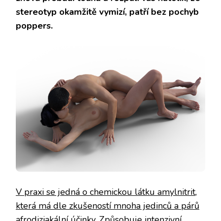
stereotyp okamžitě vymizí, patří bez pochyb
poppers
.
V praxi se jedná o chemickou látku amylnitrit,
která má dle zkušeností mnoha jedinců a párů
afrodiziakální účinky.
Způsobuje intenzivní