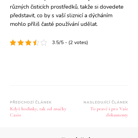
různých čisticích prostředků, takže si dovedete
představit, co by s vaší sliznicí a dýcháním
mohlo příliš časté používání udělat.
3.5/5 - (2 votes)
Navigace
PŘEDCHOZÍ ČLÁNEK
NASLEDUJÍCÍ ČLÁNEK
Když hodinky, tak od značky
To pravé i pro Vaše
příspěvku
Casio
dokumenty