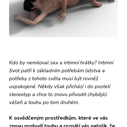
Kdo by nemiloval sex a intimní hrátky? Intimní
život patří k základním potřebám lidstva a
potřeby z tohoto světa musí být rovněž
uspokojené. Někdy však přichází i do postelí
stereotyp a chce to znovu přivodit chybějící
vášeň a touhu po tom druhém.
K osvědčeným prostředkům, které ve vás
znovu probudí touhu a rozpálí vás natolik, že