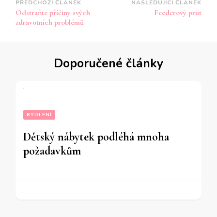
Navigace
PŘEDCHOZÍ ČLÁNEK
NASLEDUJÍCÍ ČLÁNEK
Odstraňte příčiny svých
Feederový prut
příspěvku
zdravotních problémů
Doporučené články
BYDLENÍ
Dětský nábytek podléhá mnoha
požadavkům