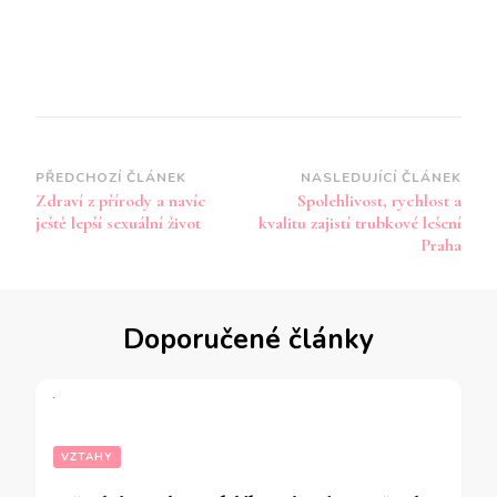
Navigace
PŘEDCHOZÍ ČLÁNEK
NASLEDUJÍCÍ ČLÁNEK
Zdraví z přírody a navíc
Spolehlivost, rychlost a
příspěvku
ještě lepší sexuální život
kvalitu zajistí trubkové lešení
Praha
Doporučené články
VZTAHY