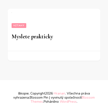
VZTAHY
Myslete prakticky
&kopie; Copyright2026
Hranari
. Všechna práva
vyhrazena.
Blossom Pin | vyvinutý společností
Blossom
Themes
.Poháněno
WordPress
.