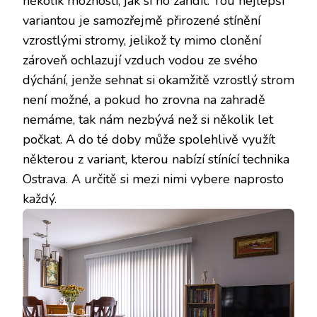
několik možností, jak si ho zařídit. Tou nejlepší
variantou je samozřejmě přirozené stínění
vzrostlými stromy, jelikož ty mimo clonění
zároveň ochlazují vzduch vodou ze svého
dýchání, jenže sehnat si okamžitě vzrostlý strom
není možné, a pokud ho zrovna na zahradě
nemáme, tak nám nezbývá než si několik let
počkat. A do té doby může spolehlivě využít
některou z variant, kterou nabízí
stínící technika
Ostrava
. A určitě si mezi nimi vybere naprosto
každý.