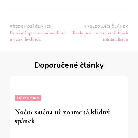
Navigace
PŘEDCHOZÍ ČLÁNEK
NASLEDUJÍCÍ ČLÁNEK
Precizní zpracování najdete i
Rady pro rodiče, kteří fandí
příspěvku
u retro hodinek
minimalismu
Doporučené články
EKONOMIKA
Noční směna už znamená klidný
spánek