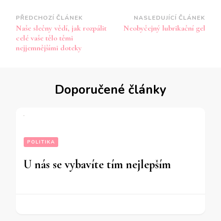
Navigace
PŘEDCHOZÍ ČLÁNEK
NASLEDUJÍCÍ ČLÁNEK
Naše slečny vědí, jak rozpálit
Neobyčejný lubrikační gel
příspěvku
celé vaše tělo těmi
nejjemnějšími doteky
Doporučené články
POLITIKA
U nás se vybavíte tím nejlepším