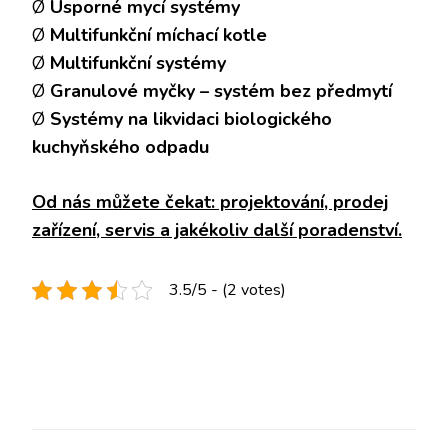
Ø
Úsporné mycí systémy
Ø
Multifunkční míchací kotle
Ø
Multifunkční systémy
Ø
Granulové myčky – systém bez předmytí
Ø
Systémy na likvidaci biologického
kuchyňského odpadu
Od nás můžete čekat: projektování, prodej
zařízení, servis a jakékoliv další poradenství.
3.5/5 - (2 votes)