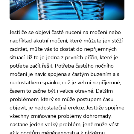
Jestliže se objeví časté nucení na močení nebo
například akutní močení, které můžete jen stěží
zadržet, může vás to dostat do nepříjemných
situací. Již to je jedna z prvních příčin, které je
potřeba začít řešit. Potřeba častého nočního
močení je navíc spojena s častým buzením a s
nedostatkem spánku, což je velmi nepříjemné,
časem to začne být i velice otravné. Dalším
problémem, který se může postupem času
objevit, je nedostatečná erekce. Jestliže spojíme
všechny zmiňované problémy dohromady,
nastane jeden velký problém, jenž může vést
až k pocitům méněcennosti a k nízkému