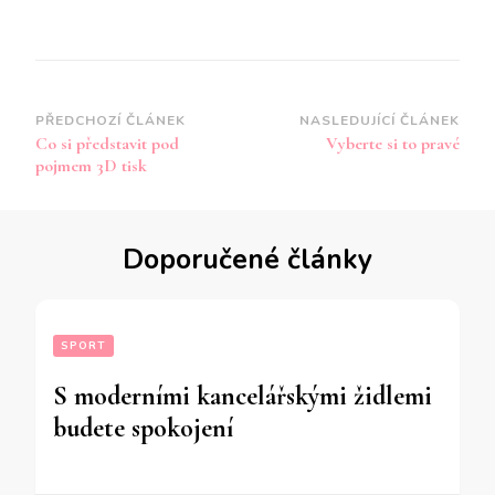
Navigace
PŘEDCHOZÍ ČLÁNEK
NASLEDUJÍCÍ ČLÁNEK
Co si představit pod
Vyberte si to pravé
příspěvku
pojmem 3D tisk
Doporučené články
SPORT
S moderními kancelářskými židlemi
budete spokojení