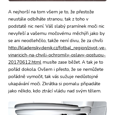
A nejhorší na tom všem je to, že přestože
neustále odbíháte stranou, tak z toho v
podstatě nic není. Váš slabý pramínek moči nic
nevyřeší a vašemu močovému měchýři jako by
se ani neodlehčilo, takže není divu, že za chvíli
http://kladensky.denik.cz/fotbal_region/zivot-ve-
vinaricich-na-chvili-ochromily-oslavy-postupu-
20170612.html
musíte zase běžet. A tak je to
pořád dokola. Ovšem i přesto, že se nemůžete
pořádně vymočit, tak vás sužuje nedůstojné
ukapávání moči. Zkrátka si pomalu připadáte
jako někdo, kdo ztrácí vládu nad svým tělem.