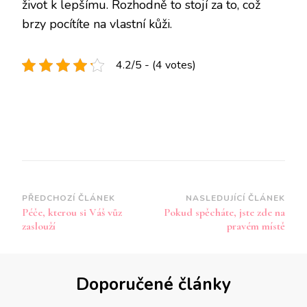
život k lepšímu. Rozhodně to stojí za to, což
brzy pocítíte na vlastní kůži.
4.2/5 - (4 votes)
Navigace
PŘEDCHOZÍ ČLÁNEK
NASLEDUJÍCÍ ČLÁNEK
Péče, kterou si Váš vůz
Pokud spěcháte, jste zde na
příspěvku
zaslouží
pravém místě
Doporučené články