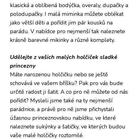
klasická a oblíbená bodýčka, overaly, dupačky a
polodupačky. I malá miminka můžete oblékat
jako větší děti a pořídit jim pár kousků na
parádu. V nabídce pro nejmenší tak naleznete
krásně barevné mikinky a různé komplety.
Udělejte z vašich malých holčiček sladké
princezny
Máte narozenou holčičku nebo se ještě
schovává ve vašem bříšku? Pak pro vás bude
určitě radost ji šatit. A co pro ně můžete od nás
pořídit? Mysleli jsme také na ty nejmenší
parádnice, a právě pro ně jsme přichystali
úžasnou princeznovskou nabídku, ve které
naleznete sukýnky a šatičky, ve kterých budou
vaše malé holčičky roztomilé.