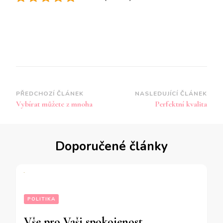
Navigace
PŘEDCHOZÍ ČLÁNEK
NASLEDUJÍCÍ ČLÁNEK
Vybírat můžete z mnoha
Perfektní kvalita
příspěvku
Doporučené články
POLITIKA
Vše pro Vaši spokojenost