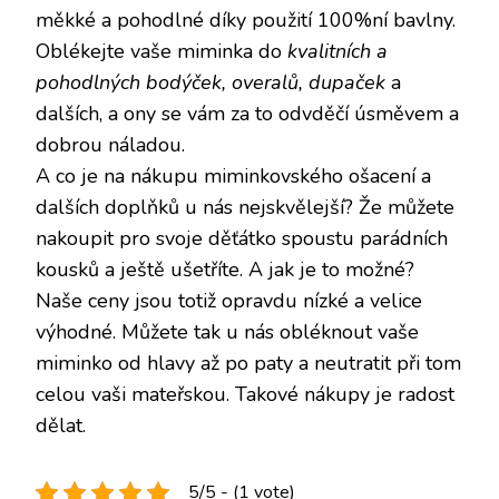
měkké a pohodlné díky použití 100%ní bavlny.
Oblékejte vaše miminka do
kvalitních a
pohodlných bodýček, overalů, dupaček
a
dalších, a ony se vám za to odvděčí úsměvem a
dobrou náladou.
A co je na nákupu miminkovského ošacení a
dalších doplňků u nás nejskvělejší? Že můžete
nakoupit pro svoje děťátko spoustu parádních
kousků a ještě ušetříte. A jak je to možné?
Naše ceny jsou totiž opravdu nízké a velice
výhodné. Můžete tak u nás obléknout vaše
miminko od hlavy až po paty a neutratit při tom
celou vaši mateřskou. Takové nákupy je radost
dělat.
5/5 - (1 vote)