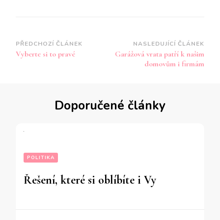
Navigace
PŘEDCHOZÍ ČLÁNEK
NASLEDUJÍCÍ ČLÁNEK
Vyberte si to pravé
Garážová vrata patří k našim
příspěvku
domovům i firmám
Doporučené články
POLITIKA
Řešení, které si oblíbíte i Vy