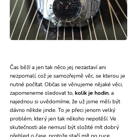
Čas běží a jen tak něco jej nezastaví ani
nezpomalí, což je samozřejmě věc, se kterou je
nutné počítat. Občas se věnujeme nějaké věci,
zapomeneme sledovat to,
kolik je hodin
, a
najednou si uvědomíme, že už jsme měli být
dávno někde jinde. To je přeci jenom velký
problém, který jen tak někoho nepotěší. Ve
skutečnosti ale nemusí být složité mít dobrý
přehled o čase, protože stačí mít po ruce