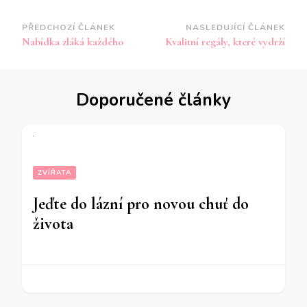
Navigace
PŘEDCHOZÍ ČLÁNEK
NASLEDUJÍCÍ ČLÁNEK
Nabídka zláká každého
Kvalitní regály, které vydrží
příspěvku
Doporučené články
ZVÍŘATA
Jeďte do lázní pro novou chuť do
života