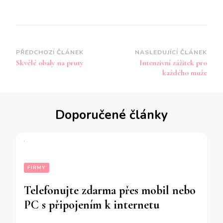
Navigace
PŘEDCHOZÍ ČLÁNEK
NASLEDUJÍCÍ ČLÁNEK
Skvělé obaly na pruty
Intenzivní zážitek pro
příspěvku
každého muže
Doporučené články
FIRMY
Telefonujte zdarma přes mobil nebo
PC s připojením k internetu