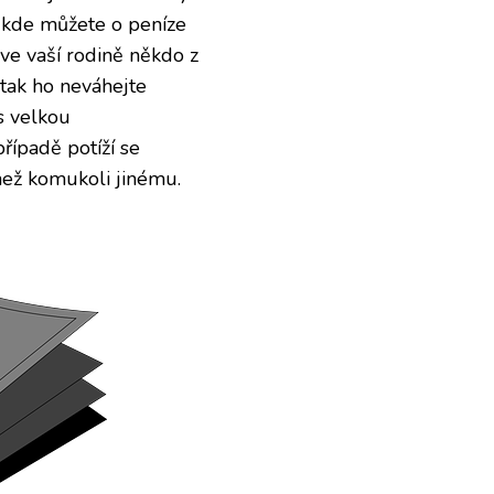
, kde můžete o peníze
 ve vaší rodině někdo z
 tak ho neváhejte
s velkou
řípadě potíží se
 než komukoli jinému.