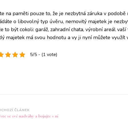
te na paměti pouze to, že je nezbytná záruka v podobě 
ádáte o libovolný typ úvěru, nemovitý majetek je nezb
 to být cokoli: garáž, zahradní chata, výrobní areál vaší f
dý majetek má svou hodnotu a vy ji nyní můžete využít 
5/5 - (1 vote)
vigace
DCHOZÍ ČLÁNEK
te se své nadváhy a bojujte s ní
íspěvku