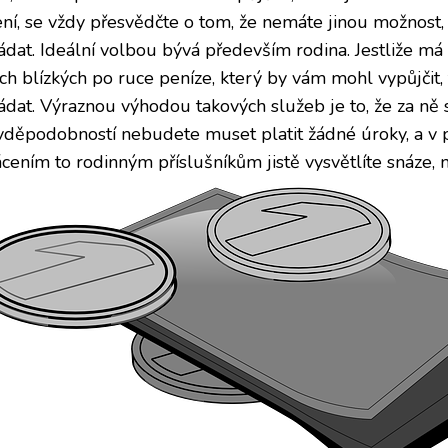
ení, se vždy přesvědčte o tom, že nemáte jinou možnost
ádat. Ideální volbou bývá především rodina. Jestliže má
ich blízkých po ruce peníze, který by vám mohl vypůjčit,
ádat. Výraznou výhodou takových služeb je to, že za ně 
vděpodobností nebudete muset platit žádné úroky, a v p
ácením to rodinným příslušníkům jistě vysvětlíte snáze,