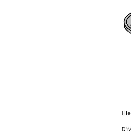
Hle
Dřív