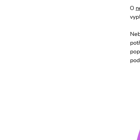
O
n
vypl
Neb
potř
pop
pod