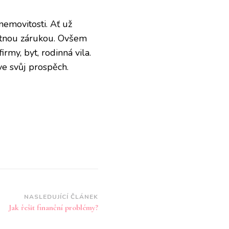
nemovitosti. Ať už
ytnou zárukou. Ovšem
irmy, byt, rodinná vila.
ve svůj prospěch.
NASLEDUJÍCÍ ČLÁNEK
Jak řešit finanční problémy?