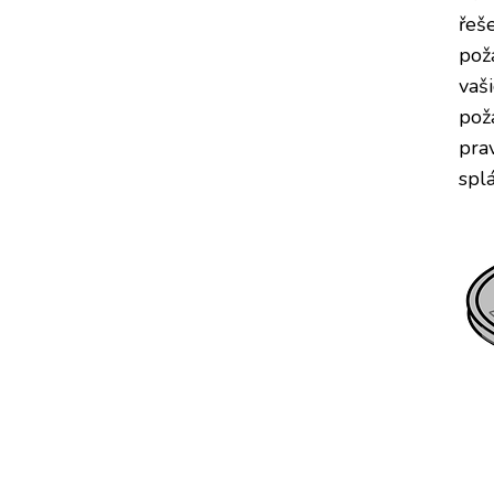
řeš
pož
vaš
pož
pra
spl