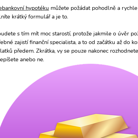
ebankovní hypotéku
můžete požádat pohodlně a rychle 
níte krátký formulář a je to.
udete s tím mít moc starostí, protože jakmile o úvěr pož
ebné zajistí finanční specialista, a to od začátku až do ko
latků předem. Zkrátka, vy se pouze nakonec rozhodnet
epíšete anebo ne.