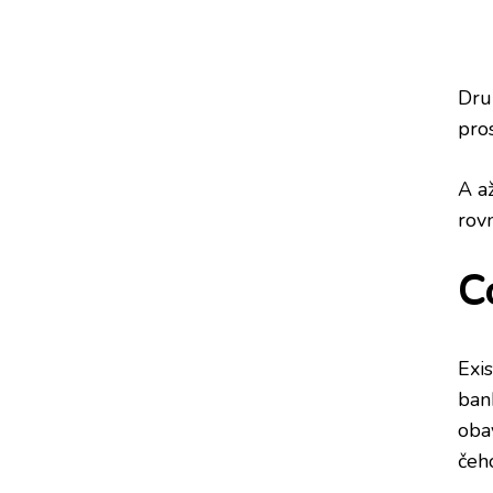
Dru
pros
A až
rov
C
Exis
ban
oba
čeh