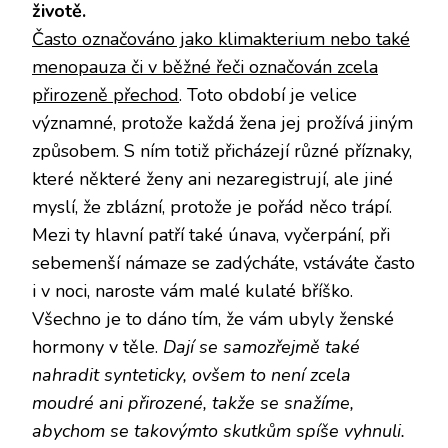
životě.
Často označováno jako klimakterium nebo také
menopauza či v běžné řeči označován zcela
přirozeně přechod
. Toto období je velice
významné, protože každá žena jej prožívá jiným
způsobem. S ním totiž přicházejí různé příznaky,
které některé ženy ani nezaregistrují, ale jiné
myslí, že zblázní, protože je pořád něco trápí.
Mezi ty hlavní patří také únava, vyčerpání, při
sebemenší námaze se zadýcháte, vstáváte často
i v noci, naroste vám malé kulaté bříško.
Všechno je to dáno tím, že vám ubyly ženské
hormony v těle.
Dají se samozřejmě také
nahradit synteticky, ovšem to není zcela
moudré ani přirozené, takže se snažíme,
abychom se takovýmto skutkům spíše vyhnuli.