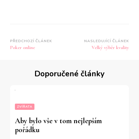
Navigace
PŘEDCHOZÍ ČLÁNEK
NASLEDUJÍCÍ ČLÁNEK
Poker online
Velký výběr kvality
příspěvku
Doporučené články
ZVÍŘATA
Aby bylo vše v tom nejlepším
pořádku