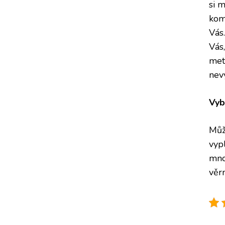
si 
kom
Vás
Vás,
met
nev
Vyb
Můž
vyp
mno
věr