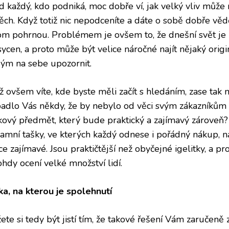
d každý, kdo podniká, moc dobře ví, jak velký vliv může
ěch. Když totiž nic nepodceníte a dáte o sobě dobře vědě
om pohrnou. Problémem je ovšem to, že dnešní svět je
ycen, a proto může být velice náročné najít nějaký origi
rým na sebe upozornit.
ž ovšem víte, kde byste měli začít s hledáním, zase tak 
adlo Vás někdy, že by nebylo od věci svým zákazníkům 
kový předmět, který bude praktický a zajímavý zárove
lamní tašky, ve kterých každý odnese i pořádný nákup, 
ce zajímavé. Jsou praktičtější než obyčejné igelitky, a pr
hdy ocení velké množství lidí.
ka, na kterou je spolehnutí
te si tedy být jistí tím, že takové řešení Vám zaručeně z