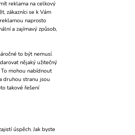
 mít reklama na celkový
t, zákazníci se k Vám
 reklamou naprosto
nální a zajímavý způsob,
náročné to být nemusí.
darovat nějaký užitečný
ň? To mohou nabídnout
na druhou stranu jsou
oto takové řešení
ajistí úspěch. Jak byste