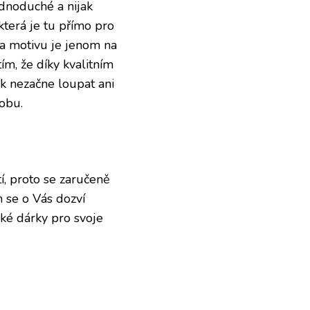
dnoduché a nijak
 která je tu přímo pro
ba motivu je jenom na
tím, že díky kvalitním
k nezačne loupat ani
dobu.
í, proto se zaručeně
 se o Vás dozví
aké dárky pro svoje