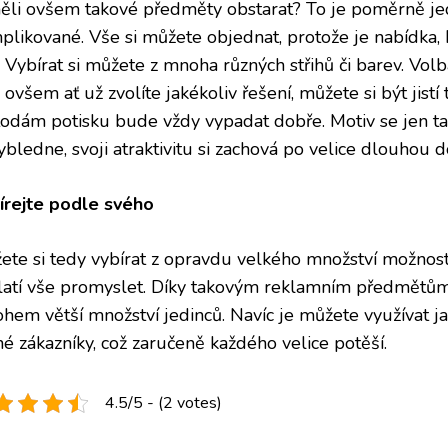
měli ovšem takové předměty obstarat? To je poměrně je
plikované. Vše si můžete objednat, protože
je nabídka,
. Vybírat si můžete z mnoha různých střihů či barev. Vol
 ovšem ať už zvolíte jakékoliv řešení, můžete si být jistí 
odám potisku bude vždy vypadat dobře. Motiv se jen ta
ybledne, svoji atraktivitu si zachová po velice dlouhou 
írejte podle svého
ete si tedy vybírat z opravdu velkého množství možnost
latí vše promyslet. Díky takovým reklamním předmětům
hem větší množství jedinců. Navíc je můžete využívat j
né zákazníky, což zaručeně každého velice potěší.
4.5/5 - (2 votes)