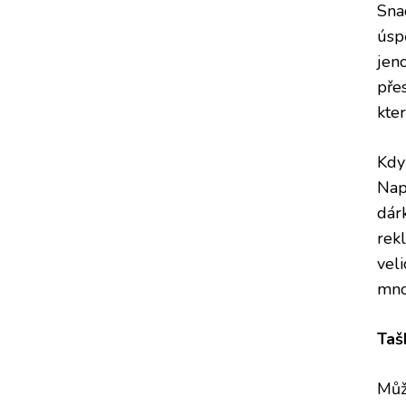
Sna
úsp
jen
přes
kte
Kdy
Nap
dár
rek
veli
mno
Taš
Může