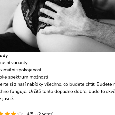
ody
xusní varianty
aximální spokojenost
iroké spektrum možností
rte si z naší nabídky všechno, co budete chtít. Budete n
chno funguje. Určitě tohle dopadne dobře, bude to skvě
e jasné.
4/5 - (2 votes)