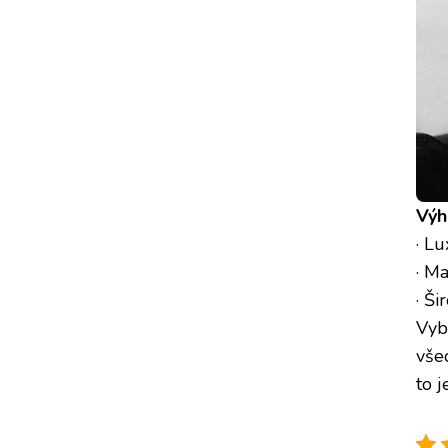
Výh
· Lu
· M
· Š
Vybe
vše
to j