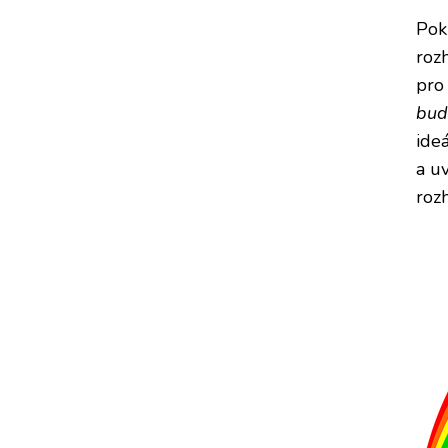
Pok
roz
pro 
bud
ide
a uv
roz