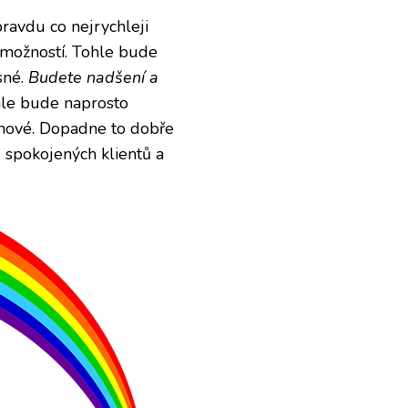
pravdu co nejrychleji
 možností. Tohle bude
sné.
Budete nadšení a
le bude naprosto
chové. Dopadne to dobře
ě spokojených klientů a