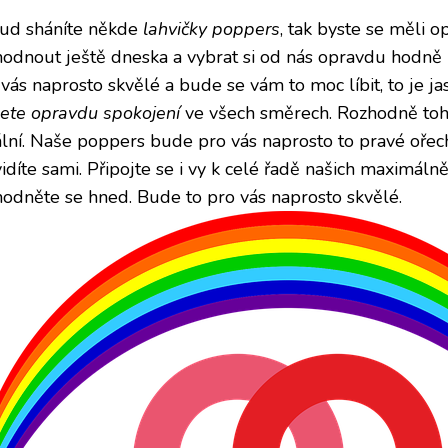
ud sháníte někde
lahvičky poppers
, tak byste se měli o
hodnout ještě dneska a vybrat si od nás opravdu hodně
vás naprosto skvělé a bude se vám to moc líbit, to je ja
ete opravdu spokojení
ve všech směrech. Rozhodně toh
ální. Naše poppers bude pro vás naprosto to pravé oře
idíte sami. Připojte se i vy k celé řadě našich maximáln
hodněte se hned. Bude to pro vás naprosto skvělé.