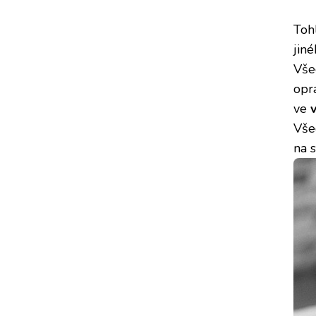
Toh
jin
Vše
opr
ve
Vše
na s