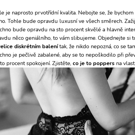
le je naprosto prvotřídní kvalita. Nebojte se, že bycho
ého. Tohle bude opravdu luxusní ve všech směrech. Zaži
chno bude opravdu na sto procent skvělé a hlavně inten
avdu něco geniálního, to vám slibujeme. Objednejte si
velice diskrétním balení
tak, že nikdo nepozná, co se tam
chno je pečlivě zabalené, aby se to nepoškodilo při př
to procent spokojení. Zjistěte,
co je to poppers
na vlastn