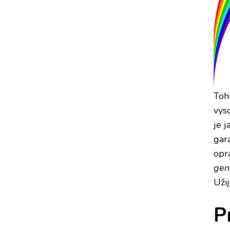
Toh
vyso
je 
gar
opr
gen
Užij
P