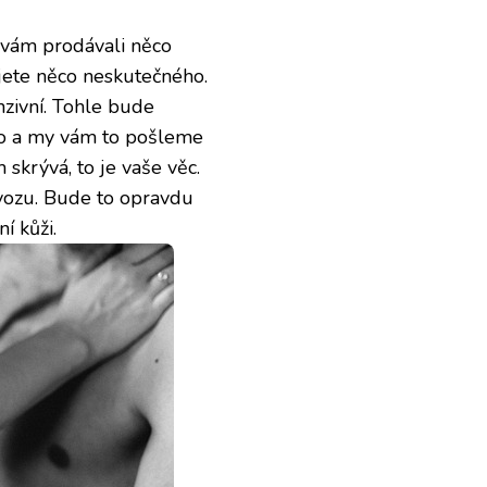
m vám prodávali něco
jete něco neskutečného.
zivní. Tohle bude
 to a my vám to pošleme
 skrývá, to je vaše věc.
evozu. Bude to opravdu
í kůži.