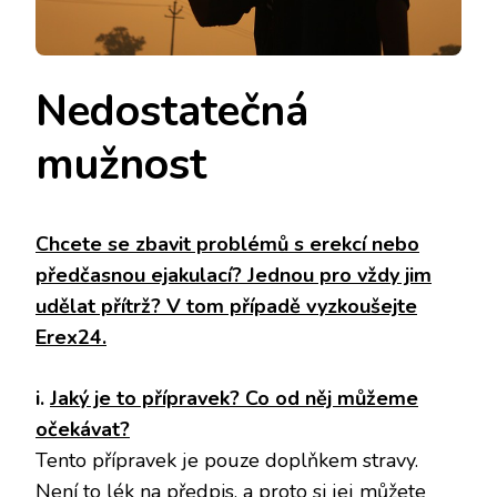
Nedostatečná
mužnost
Chcete se zbavit problémů s erekcí nebo
předčasnou ejakulací? Jednou pro vždy jim
udělat přítrž? V tom případě vyzkoušejte
Erex24.
i.
Jaký je to přípravek? Co od něj můžeme
očekávat?
Tento přípravek je pouze doplňkem stravy.
Není to lék na
předpis
, a proto si jej můžete