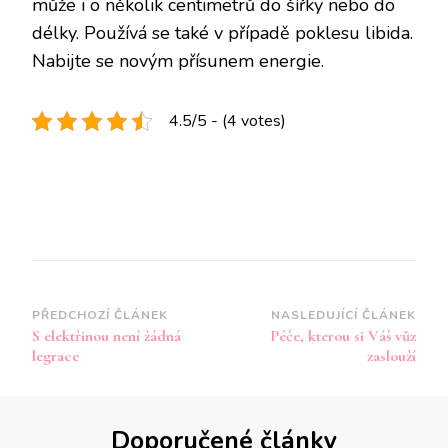
může i o několik centimetrů do šířky nebo do
délky. Používá se také v případě poklesu libida.
Nabijte se novým přísunem energie.
4.5/5 - (4 votes)
Navigace
PŘEDCHOZÍ ČLÁNEK
NASLEDUJÍCÍ ČLÁNEK
S elektřinou není žádná
Péče, kterou si Váš vůz
příspěvku
legrace
zaslouží
Doporučené články