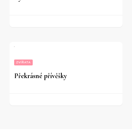
ZVÍŘATA
Překrásné přívěšky