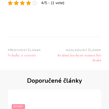
4/5 - (1 vote)
Navigace
PŘEDCHOZÍ ČLÁNEK
NASLEDUJÍCÍ ČLÁNEK
Vylaďte si exteriér
Kvalitní kuchyně nemusí být
příspěvku
drahá
Doporučené články
SPORT