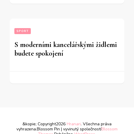
SPORT
S moderními kancelářskými židlemi
budete spokojení
&kopie; Copyright2026
Hranari
. Všechna práva
vyhrazena.
Blossom Pin | vyvinutý společností
Blossom