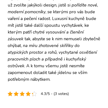
už zvolíte jakýkoli design, jistě si
pořídíte nové,
moderní pomocníky
, se kterými pro vás bude
vaření a pečení radost.
Luxusní kuchyně
bude
mít jistě také další spoustu vychytávek, ke
kterým patří
chytré vysouvání a členění
zásuvek
tak, abyste se k nim nemuseli zbytečně
ohýbat,
na míru zhotovené skříňky do
atypických prostor a rohů
,
vychytané osvětlení
pracovních ploch a případně i kuchyňský
ostrůvek
. A k tomu všemu jistě nesmíte
zapomenout doladit také jídelnu se vším
potřebným nábytkem.
4.3/5 - (3 votes)