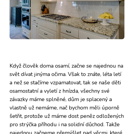
Když člověk doma osamí, začne se najednou na
svět dívat jinýma očima. Však to znáte, léta letí
a než se stačíme vzpamatovat, tak se naše děti
osamostatní a vyletí z hnízda, všechny své
závazky máme splněné, dům je splacený a
vlastně už nemáme, nač bychom měli úporně
šetřit, protože už máme dost peněz odložených
pro strýčka příhodu i na solidní důchod. Takže
najednou začneme přemýšlet nad věcmi, které