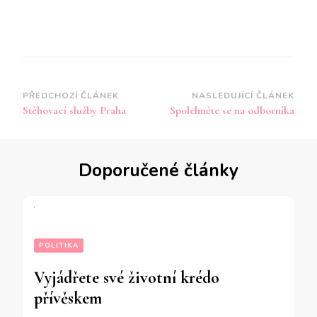
Navigace
PŘEDCHOZÍ ČLÁNEK
NASLEDUJÍCÍ ČLÁNEK
Stěhovací služby Praha
Spolehněte se na odborníka
příspěvku
Doporučené články
POLITIKA
Vyjádřete své životní krédo
přívěskem