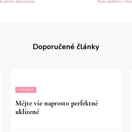
hodobé zkušenosti
Naše úklidové služ
íspěvku
Doporučené články
VÝROBKY
Mějte vše naprosto perfektně
uklízené