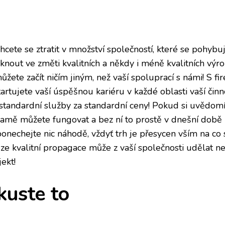
hcete se ztratit v množství společností, které se pohybu
iknout ve změti kvalitních a někdy i méně kvalitních výr
ůžete začít ničím jiným, než vaší spoluprací s námi! S
fi
artujete vaší úspěšnou kariéru v každé oblasti vaší činno
standardní služby za standardní ceny! Pokud si uvědomí
lamě můžete fungovat a bez ní to prostě v dnešní době 
onechejte nic náhodě, vždyť trh je přesycen vším na co 
ze kvalitní propagace může z vaší společnosti udělat 
ekt!
kuste to