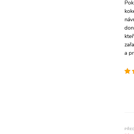
Pok
kok
návr
done
kteř
zařa
a p
Na
PŘE