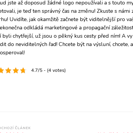
ud jste až doposud žádné logo nepoužívali a s touto 
etovali, je teď ten správný čas na změnu! Zkuste s námi 
hu! Uvidíte, jak okamžitě začnete být viditelnější pro vaš
konečna odkládá marketingové a propagační záležitosti za
í byli chytřejší, už jsou o pěkný kus cesty před ním! A v
dit do neviditelných řad! Chcete být na výsluní, chcete,
rosperoval!
4.7/5 - (4 votes)
vigace
DCHOZÍ ČLÁNEK