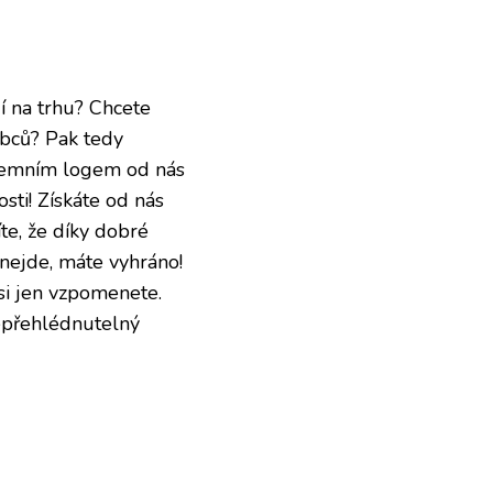
jí na trhu? Chcete
obců? Pak tedy
remním logem
od nás
sti! Získáte od nás
te, že díky dobré
nejde, máte vyhráno!
si jen vzpomenete.
nepřehlédnutelný