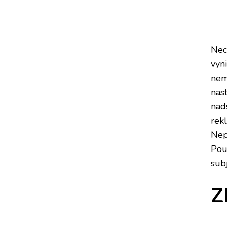
Nec
vyn
nem
nast
nad
rek
Nep
Pou
subj
Z