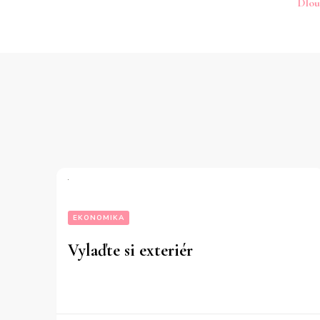
Dlou
př
EKONOMIKA
Vylaďte si exteriér