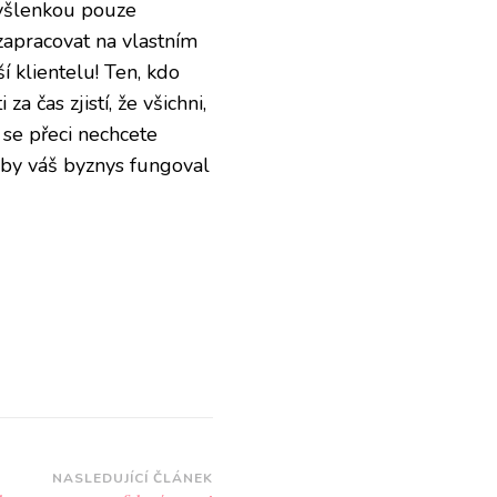
myšlenkou pouze
zapracovat na vlastním
í klientelu! Ten, kdo
 čas zjistí, že všichni,
y se přeci nechcete
 aby váš byznys fungoval
NASLEDUJÍCÍ ČLÁNEK